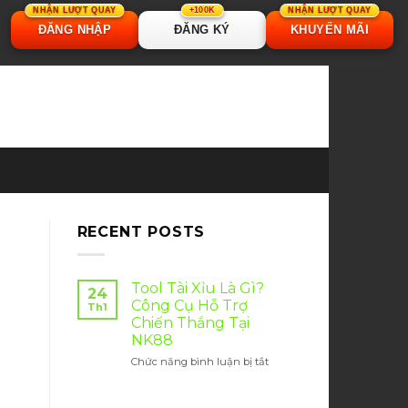
NHẬN LƯỢT QUAY
+100K
NHẬN LƯỢT QUAY
ĐĂNG NHẬP
ĐĂNG KÝ
KHUYẾN MÃI
RECENT POSTS
Tool Tài Xỉu Là Gì?
24
Công Cụ Hỗ Trợ
Th1
Chiến Thắng Tại
NK88
ở
Chức năng bình luận bị tắt
Tool
Tài
Xỉu