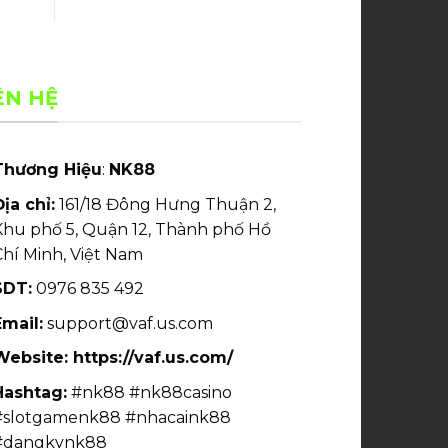
Là
Gì?
Công
Cụ
Hỗ
ÊN HỆ
Trợ
Chiến
Thắng
Tại
Thương Hiệu
:
NK88
NK88
ịa chỉ:
161/18 Đông Hưng Thuận 2,
Khu phố 5, Quận 12, Thành phố Hồ
Chí Minh, Việt Nam
SDT:
0976 835 492
Email:
support@vaf.us.com
Website: https://vaf.us.com/
Hashtag:
#nk88 #nk88casino
#slotgamenk88 #nhacaink88
#dangkynk88